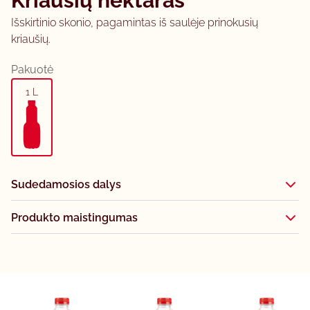
Kriaušių nektaras
Išskirtinio skonio, pagamintas iš saulėje prinokusių
kriaušių.
Pakuotė
1 L
Sudedamosios dalys
Produkto maistingumas