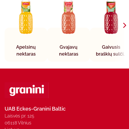
Apelsinų
Gvajavų
Gaivusis
nektaras
nektaras
braškių sulčių
gėrimas
UAB Eckes-Granini Baltic
Laisvės pr. 125
06118 Vilnius