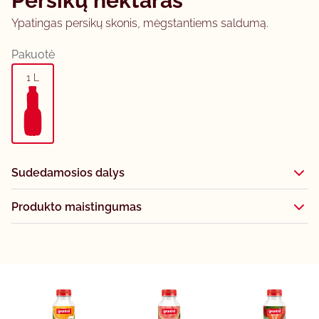
Persikų nektaras
Ypatingas persikų skonis, mėgstantiems saldumą.
Pakuotė
1 L
Sudedamosios dalys
Produkto maistingumas