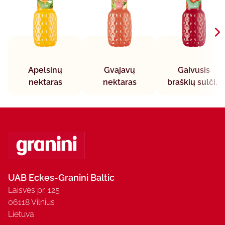
Apelsinų
Gvajavų
Gaivusis
nektaras
nektaras
braškių sulčių
gėrimas
UAB Eckes-Granini Baltic
Laisvės pr. 125
06118 Vilnius
Lietuva