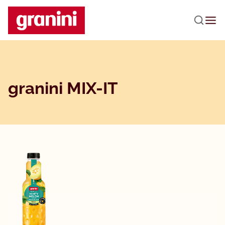
Praleisti navigaciją
granini MIX-IT