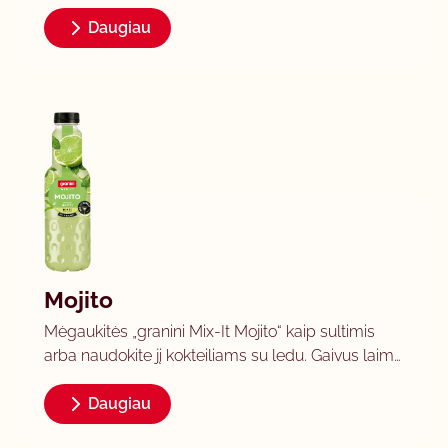
Daugiau
Mojito
Mėgaukitės „granini Mix-It Mojito“ kaip sultimis
arba naudokite jį kokteiliams su ledu. Gaivus laimo
ir subtilių mėtų derinys suteikia intensyvų,
aromatingą skonį. Puikiai tinka tiek
Daugiau
nealkoholiniams, tiek alkoholiniams gėrimams –