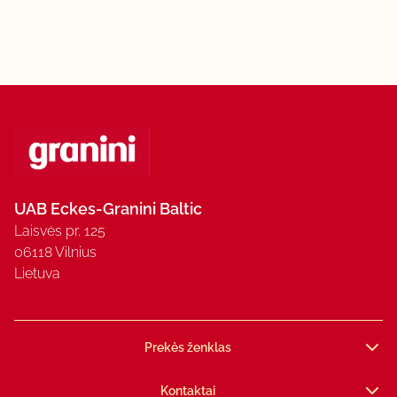
nuo gaivių sulčių iki paprastai paruošiamų
kokteilių. „granini Mix-It Mojito“ suteikia daugiau
galimybių mėgautis mėgstamais gėrimais bet
kokia proga.
UAB Eckes-Granini Baltic
Laisvės pr. 125
06118 Vilnius
Lietuva
Prekės ženklas
Kontaktai