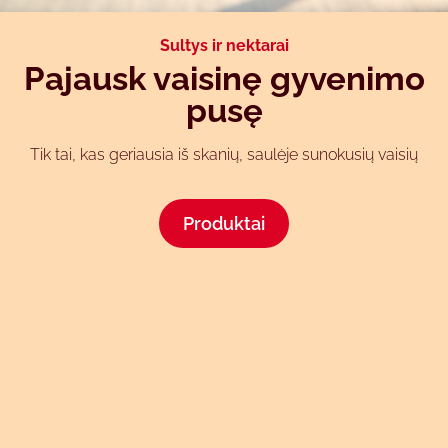
CHILLED
MIX-IT
Selection
Sultys ir nektarai
CHILLED
Pajausk vaisinę gyvenimo
Selection
MIX-IT
pusę
Let's mix-it granini!
Egzotinis gaivumas
Chilled
Tik tai, kas geriausia iš skanių, saulėje sunokusių vaisių
MIX-IT atraskite
Selection atraskite
Produktai